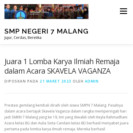
Lompat
ke
Menu
konten
SMP NEGERI 7 MALANG
Jujur, Cerdas, Beretika
BERANDA
PRESTASI
MASUK
Juara 1 Lomba Karya Ilmiah Remaja
dalam Acara SKAVELA VAGANZA
PERPUSTAKAAN
STUDENT CARE
DIPOSKAN PADA
21 MARET 2023
OLEH
ADMIN
Prestasi gemilang kembali diraih oleh siswa SMPN 7 Malang. Pasalnya
dalam acara bertajuk Skavela Vaganza dalam rangka memperingati hari
jadi SMKN 7 Malang yang ke 19, tim yang diwakili oleh Keyla Rahmadhani
Azara kelas 8G dan Aulia Sinta Candani kelas 8D berhasil menyabet juara
pertama pada lomba karya ilmiah remaja. Mereka berhasil