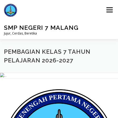
Lompat
ke
Menu
konten
SMP NEGERI 7 MALANG
Jujur, Cerdas, Beretika
BERANDA
PRESTASI
MASUK
PEMBAGIAN KELAS 7 TAHUN
PELAJARAN 2026-2027
PERPUSTAKAAN
STUDENT CARE
Previous
Next