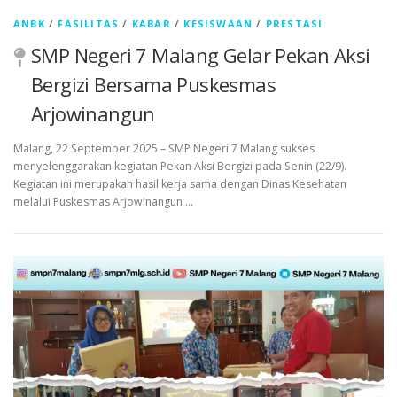
ANBK
/
FASILITAS
/
KABAR
/
KESISWAAN
/
PRESTASI
SMP Negeri 7 Malang Gelar Pekan Aksi
Bergizi Bersama Puskesmas
Arjowinangun
Malang, 22 September 2025 – SMP Negeri 7 Malang sukses
menyelenggarakan kegiatan Pekan Aksi Bergizi pada Senin (22/9).
Kegiatan ini merupakan hasil kerja sama dengan Dinas Kesehatan
melalui Puskesmas Arjowinangun …