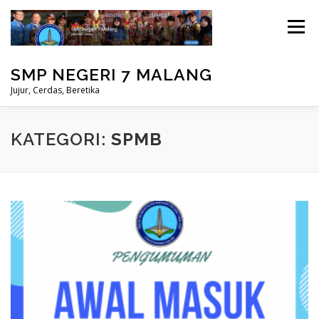
Lompat
ke
Menu
konten
SMP NEGERI 7 MALANG
Jujur, Cerdas, Beretika
BERANDA
PRESTASI
MASUK
KATEGORI:
SPMB
PERPUSTAKAAN
STUDENT CARE