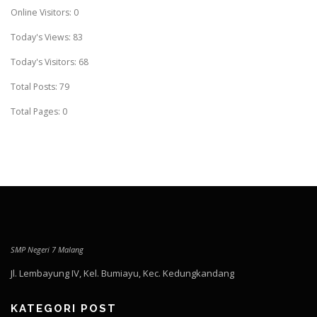
Online Visitors:
0
Today's Views:
83
Today's Visitors:
68
Total Posts:
79
Total Pages:
0
SMP Negeri 7 Malang
Jl. Lembayung IV, Kel. Bumiayu, Kec. Kedungkandang
KATEGORI POST