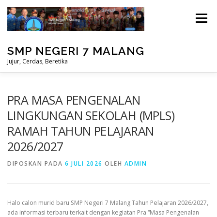
Lompat
ke
Menu
konten
SMP NEGERI 7 MALANG
Jujur, Cerdas, Beretika
BERANDA
PRESTASI
MASUK
PRA MASA PENGENALAN
LINGKUNGAN SEKOLAH (MPLS)
RAMAH TAHUN PELAJARAN
PERPUSTAKAAN
STUDENT CARE
2026/2027
DIPOSKAN PADA
6 JULI 2026
OLEH
ADMIN
Halo calon murid baru SMP Negeri 7 Malang Tahun Pelajaran 2026/2027,
ada informasi terbaru terkait dengan kegiatan Pra “Masa Pengenalan