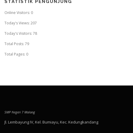
STATISTIK PENGUNJUNG
Online Visitors:
0
Today's Views:
207
Today's Visitors:
78
Total Posts:
79
Total Pages:
0
SMP Negeri 7 Malang
Jl. Lembayung IV, Kel. Bumiayu, Kec. Kedungkandang