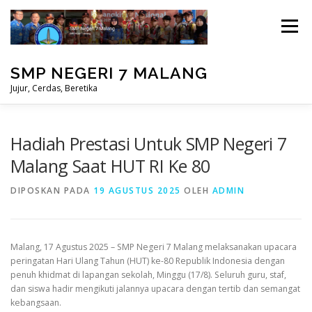
Lompat
ke
Menu
konten
SMP NEGERI 7 MALANG
Jujur, Cerdas, Beretika
BERANDA
PRESTASI
MASUK
Hadiah Prestasi Untuk SMP Negeri 7
Malang Saat HUT RI Ke 80
PERPUSTAKAAN
STUDENT CARE
DIPOSKAN PADA
19 AGUSTUS 2025
OLEH
ADMIN
Malang, 17 Agustus 2025 – SMP Negeri 7 Malang melaksanakan upacara
peringatan Hari Ulang Tahun (HUT) ke-80 Republik Indonesia dengan
penuh khidmat di lapangan sekolah, Minggu (17/8). Seluruh guru, staf,
dan siswa hadir mengikuti jalannya upacara dengan tertib dan semangat
kebangsaan.