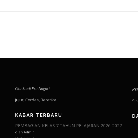
Cita Studi Pro Nagari
Pe
Jujur, Cerdas, Beretika
Si
KABAR TERBARU
D
PEMBAGIAN KELAS 7 TAHUN PELAJARAN 2026-2027
oleh Admin
19 Juli 2026