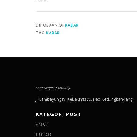
DIPOSKAN DI
KABAR
TAG
KABAR
SMP Negeri 7 Malang
Jl. Lembayung IV, Kel. Bumiayu, Kec. Kedungkandang
KATEGORI POST
ANBK
Fasilitas