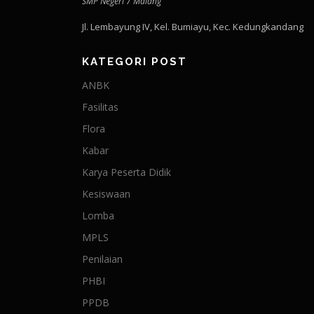
SMP Negeri 7 Malang
Jl. Lembayung IV, Kel. Bumiayu, Kec. Kedungkandang
KATEGORI POST
ANBK
Fasilitas
Flora
Kabar
Karya Peserta Didik
Kesiswaan
Lomba
MPLS
Penilaian
PHBI
PPDB