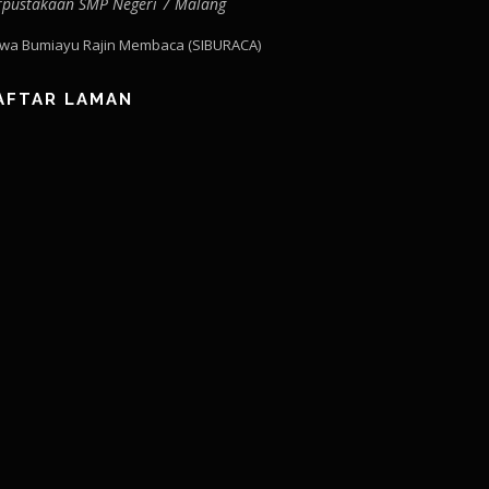
rpustakaan SMP Negeri 7 Malang
swa Bumiayu Rajin Membaca (SIBURACA)
AFTAR LAMAN