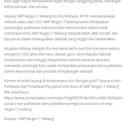
baru agar dapat menjalankan tugas dengan tanggung jawab, semangat
kebersamaan, dan inovasi.
Kepala SMP Negeri 7 Malang Ibu Ida Wahyuni, M.Pd. menyampaikan
seluruh siswa dan OSIS SMP Negeri 7 Malang untuk melanjutkan
perjuangan pahlawan Indonesia dan menanamkan tekad untuk
membawa OSIS SMP Negeri 7 Malang menjadi lebih aktif, kreatif, dan
berperan dalam mewujudkan sekolah yang unggul dan berkarakter.
Kegiatan ditutup dengan doa bersama serta sesi foto bersama antara
pengurus OSIS lama dan baru, dewan guru, serta Kepala Sekolah.
Suasana haru dan bangga menyelimuti seluruh peserta upacara,
menandai semangat baru untuk melanjutkan perjuangan para pahlawan
dalam wujud karya dan prestasi di lingkungan sekolah.
Konten ini telah tayang di Kompasiana.com dengan judul “Upacara Hari
Pahlawan dan Pelantikan Pengurus OSIS Baru di SMP Negeri 7 Malang”,
Klik untuk baca:
https://www.kompasiana.com/smpn7mlg/6913f24bc925c449e74539a2/u
pacara-hari-pahlawan-dan-pelantikan-pengurus-osis-baru-di-smp-
negeri-7-malang
Kreator: SMP Negeri 7 Malang