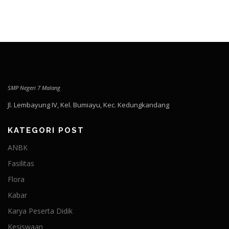
SMP Negeri 7 Malang
Jl. Lembayung IV, Kel. Bumiayu, Kec. Kedungkandang
KATEGORI POST
ANBK
Fasilitas
Flora
Kabar
Karya Peserta Didik
Kesiswaan