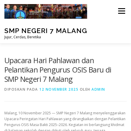
Lompat
ke
Menu
konten
SMP NEGERI 7 MALANG
Jujur, Cerdas, Beretika
BERANDA
PRESTASI
MASUK
Upacara Hari Pahlawan dan
Pelantikan Pengurus OSIS Baru di
SMP Negeri 7 Malang
PERPUSTAKAAN
STUDENT CARE
DIPOSKAN PADA
12 NOVEMBER 2025
OLEH
ADMIN
Malang, 10 November 2025 — SMP Negeri 7 Malang menyelenggarakan
Upacara Peringatan Hari Pahlawan yang dirangkaikan dengan Pelantikan
Pengurus OSIS Masa Bakti 2025–2026. Kegiatan ini berlangsung khidmat
di halaman sekolah dengan diikuti oleh seluruh guru, tenaga