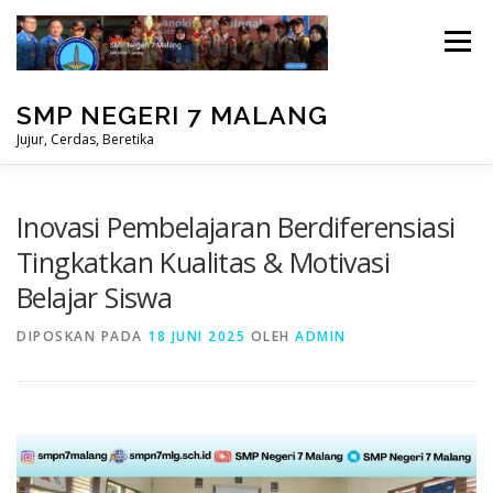
Lompat
ke
Menu
konten
SMP NEGERI 7 MALANG
Jujur, Cerdas, Beretika
BERANDA
PRESTASI
MASUK
Inovasi Pembelajaran Berdiferensiasi
Tingkatkan Kualitas & Motivasi
Belajar Siswa
PERPUSTAKAAN
STUDENT CARE
DIPOSKAN PADA
18 JUNI 2025
OLEH
ADMIN