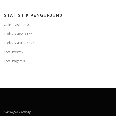
STATISTIK PENGUNJUNG
Online Visitors:
0
Today's Views:
167
Today's Visitors:
122
Total Posts:
79
Total Pages:
0
SMP Negeri 7 Malang