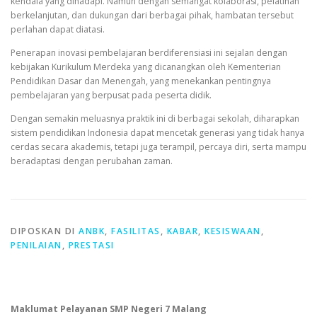
kendala yang dihadapi. Namun dengan semangat kolaborasi, pelatihan
berkelanjutan, dan dukungan dari berbagai pihak, hambatan tersebut
perlahan dapat diatasi.
Penerapan inovasi pembelajaran berdiferensiasi ini sejalan dengan
kebijakan Kurikulum Merdeka yang dicanangkan oleh Kementerian
Pendidikan Dasar dan Menengah, yang menekankan pentingnya
pembelajaran yang berpusat pada peserta didik.
Dengan semakin meluasnya praktik ini di berbagai sekolah, diharapkan
sistem pendidikan Indonesia dapat mencetak generasi yang tidak hanya
cerdas secara akademis, tetapi juga terampil, percaya diri, serta mampu
beradaptasi dengan perubahan zaman.
DIPOSKAN DI
ANBK
,
FASILITAS
,
KABAR
,
KESISWAAN
,
PENILAIAN
,
PRESTASI
Maklumat Pelayanan SMP Negeri 7 Malang