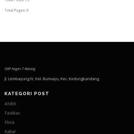
Total Pages:
0
SMP Negeri 7 Malang
Jl. Lembayung IV, Kel. Bumiayu, Kec. Kedungkandang
KATEGORI POST
ANBK
Fasilitas
Flora
Kabar