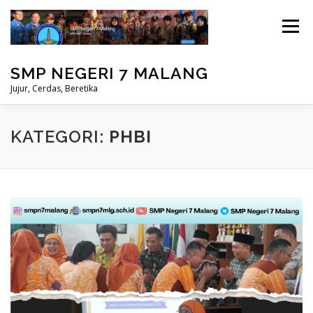
Lompat
ke
Menu
konten
SMP NEGERI 7 MALANG
Jujur, Cerdas, Beretika
BERANDA
PRESTASI
MASUK
KATEGORI:
PHBI
PERPUSTAKAAN
STUDENT CARE