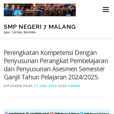
Lompat
ke
Menu
konten
SMP NEGERI 7 MALANG
Jujur, Cerdas, Beretika
BERANDA
PRESTASI
MASUK
Peningkatan Kompetensi Dengan
Penyusunan Perangkat Pembelajaran
dan Penyusunan Asesmen Semester
PERPUSTAKAAN
STUDENT CARE
Ganjil Tahun Pelajaran 2024/2025.
DIPOSKAN PADA
27 JUNI 2024
OLEH
ADMIN