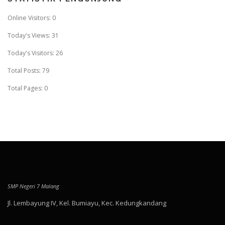
Online Visitors:
0
Today's Views:
31
Today's Visitors:
26
Total Posts:
79
Total Pages:
0
SMP Negeri 7 Malang
Jl. Lembayung IV, Kel. Bumiayu, Kec. Kedungkandang