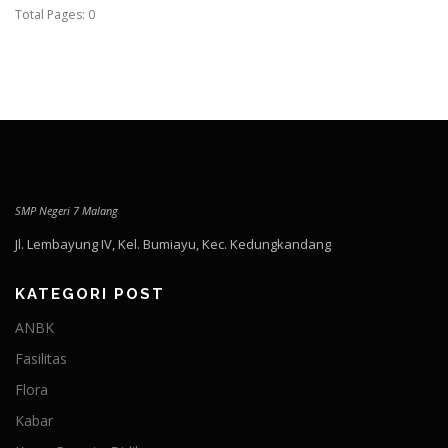
Total Pages:
0
SMP Negeri 7 Malang
Jl. Lembayung IV, Kel. Bumiayu, Kec. Kedungkandang
KATEGORI POST
ANBK
Fasilitas
Flora
Kabar