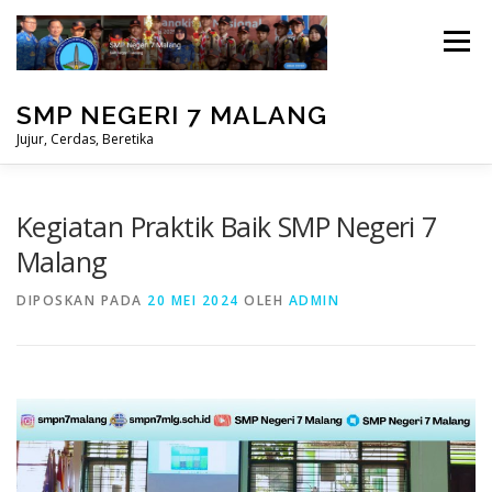
Lompat
ke
Menu
konten
SMP NEGERI 7 MALANG
Jujur, Cerdas, Beretika
BERANDA
PRESTASI
MASUK
Kegiatan Praktik Baik SMP Negeri 7
Malang
PERPUSTAKAAN
STUDENT CARE
DIPOSKAN PADA
20 MEI 2024
OLEH
ADMIN