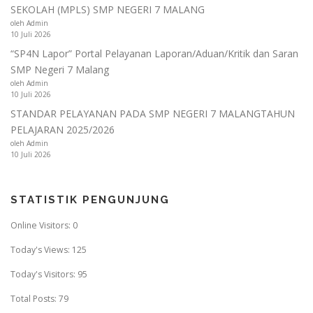
SEKOLAH (MPLS) SMP NEGERI 7 MALANG
oleh Admin
10 Juli 2026
“SP4N Lapor” Portal Pelayanan Laporan/Aduan/Kritik dan Saran
SMP Negeri 7 Malang
oleh Admin
10 Juli 2026
STANDAR PELAYANAN PADA SMP NEGERI 7 MALANGTAHUN
PELAJARAN 2025/2026
oleh Admin
10 Juli 2026
STATISTIK PENGUNJUNG
Online Visitors:
0
Today's Views:
125
Today's Visitors:
95
Total Posts:
79