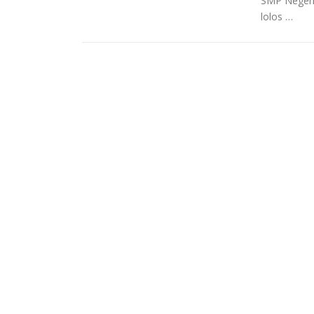
SMP Negeri 
lolos …