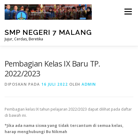
Lompat
ke
Menu
konten
SMP NEGERI 7 MALANG
Jujur, Cerdas, Beretika
BERANDA
PRESTASI
MASUK
Pembagian Kelas IX Baru TP.
2022/2023
PERPUSTAKAAN
STUDENT CARE
DIPOSKAN PADA
16 JULI 2022
OLEH
ADMIN
Pembagian kelas IX tahun pelajaran 2022/2023 dapat dilihat pada daftar
di bawah ini.
*Jika ada nama siswa yang tidak tercantum di semua kelas,
harap menghubungi Bu Nikmah