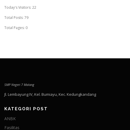
Today's Visitors:
22
Total Posts:
79
Total Pages:
0
SMP Negeri 7 Malang
Jl. Lembayung IV, Kel. Bumiayu, Kec. Kedungkandang
KATEGORI POST
ANBK
Fasilitas