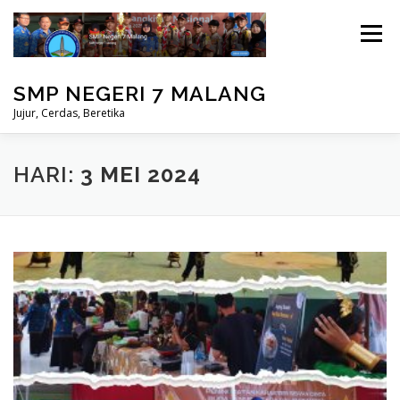
Lompat
ke
Menu
konten
SMP NEGERI 7 MALANG
Jujur, Cerdas, Beretika
BERANDA
PRESTASI
MASUK
HARI:
3 MEI 2024
PERPUSTAKAAN
STUDENT CARE