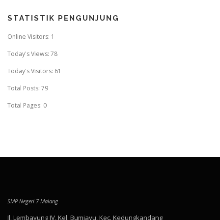
STATISTIK PENGUNJUNG
Online Visitors:
1
Today's Views:
78
Today's Visitors:
61
Total Posts:
79
Total Pages:
0
SMP Negeri 7 Malang
Jl. Lembayung IV, Kel. Bumiayu, Kec. Kedungkandang