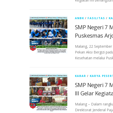
Kegiatan ini berlangsu
ANBK
/
FASILITAS
/
K
SMP Negeri 7 M
Puskesmas Ar
Malang, 22 September 
Pekan Aksi Bergizi pad
Kesehatan melalui Pu
KABAR
/
KARYA PESER
SMP Negeri 7 M
III Gelar Kegia
Malang – Dalam rangka
Direktorat Jenderal Pa