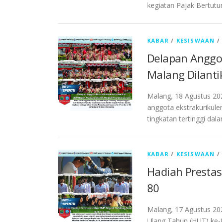
kegiatan Pajak Bertutu
KABAR
/
KESISWAAN
Delapan Anggo
Malang Dilant
Malang, 18 Agustus 20
anggota ekstrakurikul
tingkatan tertinggi d
KABAR
/
KESISWAAN
Hadiah Prestas
80
Malang, 17 Agustus 20
Ulang Tahun (HUT) ke-