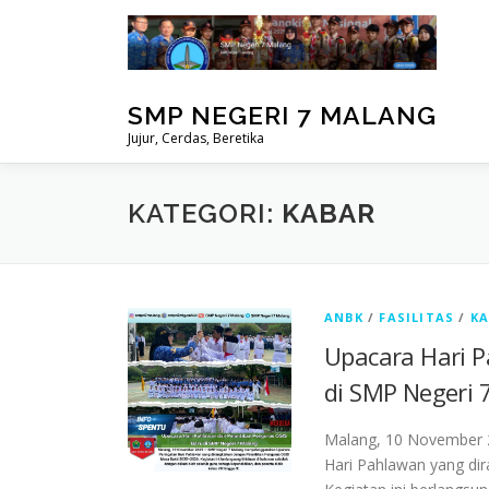
Lompat
ke
konten
SMP NEGERI 7 MALANG
Jujur, Cerdas, Beretika
KATEGORI:
KABAR
ANBK
/
FASILITAS
/
K
Upacara Hari P
di SMP Negeri 
Malang, 10 November 
Hari Pahlawan yang di