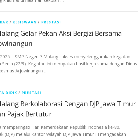
ng khidmat di halaman sekolah …
ABAR
/
KESISWAAN
/
PRESTASI
alang Gelar Pekan Aksi Bergizi Bersama
jowinangun
2025 – SMP Negeri 7 Malang sukses menyelenggarakan kegiatan
a Senin (22/9). Kegiatan ini merupakan hasil kerja sama dengan Dinas
skesmas Arjowinangun …
TA DIDIK
/
PRESTASI
alang Berkolaborasi Dengan DJP Jawa Timur
tan Pajak Bertutur
 memperingati Hari Kemerdekaan Republik Indonesia ke-80,
jak (DJP) melalui Kantor Wilayah DJP Jawa Timur III mengadakan